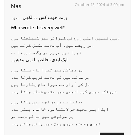
October 13, 2024 at 3:00 pm
Nas
بہت خوب کس نے لکھی ہے یہ
Who wrote this very well?
میں تمہیں اپنی روح کی گہرائی میں کھینچتا ہوں،
ہر ریشے میں، آپ مجھے مکمل کرتے ہیں.
تیرا نور میری ہر رگ سے بہتا ہے
ایک ابدی، خالص، الہی بندھن۔
ہر دھڑکن میں تیرا نام سنتا ہوں
ہر سانس میں تُو مجھے قریب کرتا ہے۔
دل کی آواز سے تیرا نام پکارتا ہوں
کیونکہ میری گہرائیوں میں مقدس شعلہ جلتا ہے۔
دنیا سے پرے، تجھ میں پاتا ہوں،
ایک ایسی محبت جو لامتناہی، خالص، بہتر ہے۔
ہر سرگوشی میں تم گونجتے ہو
تیری رحمت، میری روح میں پائی جاتی ہے۔