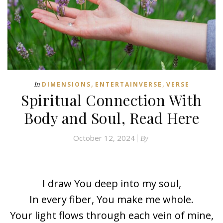
,
,
In
DIMENSIONS
ENTERTAINVERSE
VERSE
Spiritual Connection With
Body and Soul, Read Here
October 12, 2024
By
Body and Soul
I draw You deep into my soul,
In every fiber, You make me whole.
Your light flows through each vein of mine,